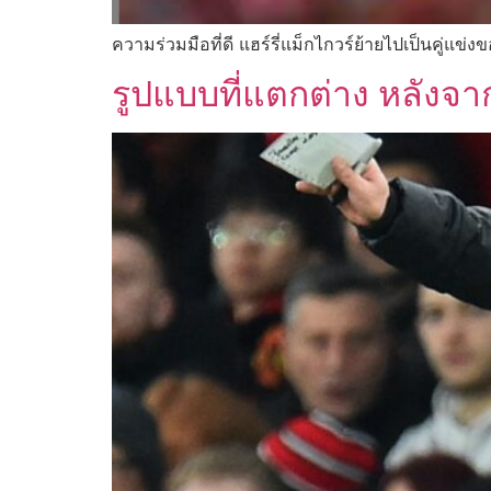
ความร่วมมือที่ดี แฮร์รี่แม็กไกวร์ย้ายไปเป็นคู่แข่ง
รูปแบบที่แตกต่าง หลังจ