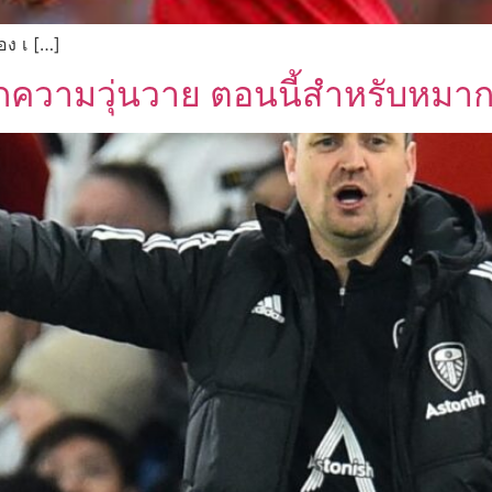
ของ เ […]
ากความวุ่นวาย ตอนนี้สำหรับหมา